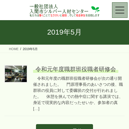
コ
ナ
ン
ビ
テ
ゲ
ン
ー
ツ
シ
2019年5月
へ
ョ
ス
ン
キ
に
HOME
2019年5月
ッ
移
プ
動
令和元年度職群班役職者研修会
令和元年度の職群班役職者研修会が次の通り開
催されました。 門原理事長のあいさつの後、職
群班の役員に対して委嘱状の交付が行われまし
た。 休憩を挟んでの熱中症に関する講演では、
身近で現実的な内容だったせいか、参加者の真
[…]