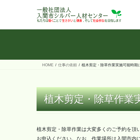
コ
ナ
ン
ビ
テ
ゲ
ン
ー
ツ
シ
へ
ョ
ス
ン
キ
に
ッ
移
HOME
仕事の依頼
植木剪定・除草作業実施可能時期
プ
動
植木剪定・除草作業
植木剪定・除草作業は大変多くのご予約を頂
お申込ください。なお、作業場所は入間市内