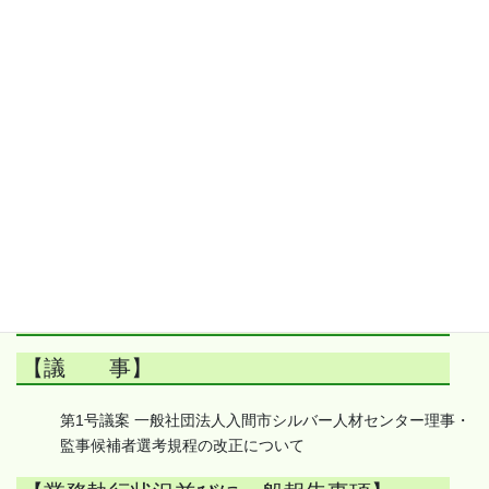
【業務執行状況並びに一般報告事項】
入退会者について
代表理事・業務執行理事の業務執行状況について
各委員会報告
その他
第 1回理事会（令和8年 4月23日開催）
【理事長挨拶】
【議事録署名人の選任】
【議 事】
一般社団法人入間市シルバー人材センター理事・
監事候補者選考規程の改正について